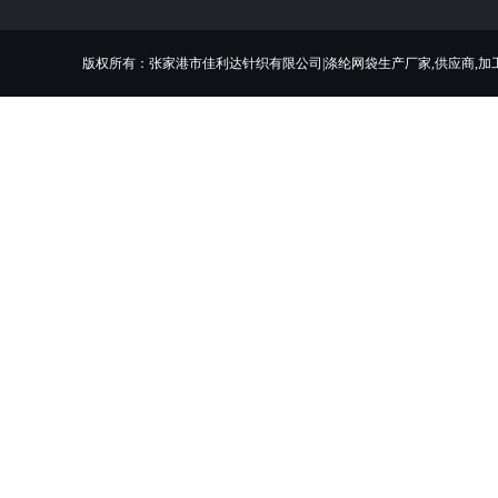
版权所有：张家港市佳利达针织有限公司|涤纶网袋生产厂家,供应商,加工